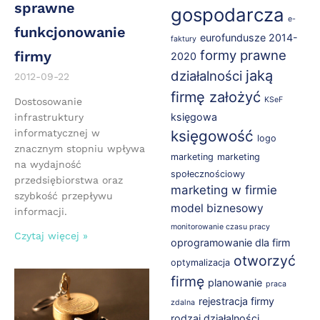
sprawne
gospodarcza
e-
funkcjonowanie
eurofundusze 2014-
faktury
formy prawne
firmy
2020
jaką
działalności
2012-09-22
firmę założyć
KSeF
Dostosowanie
księgowa
infrastruktury
informatycznej w
księgowość
logo
znacznym stopniu wpływa
marketing
marketing
na wydajność
społecznościowy
przedsiębiorstwa oraz
marketing w firmie
szybkość przepływu
model biznesowy
informacji.
monitorowanie czasu pracy
Czytaj więcej »
oprogramowanie dla firm
otworzyć
optymalizacja
firmę
planowanie
praca
rejestracja firmy
zdalna
rodzaj działalności