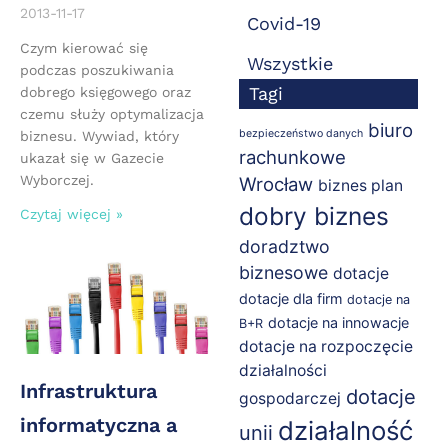
2013-11-17
Covid-19
Czym kierować się
Wszystkie
podczas poszukiwania
Tagi
dobrego księgowego oraz
czemu służy optymalizacja
biuro
bezpieczeństwo danych
biznesu. Wywiad, który
rachunkowe
ukazał się w Gazecie
Wyborczej.
Wrocław
biznes plan
dobry biznes
Czytaj więcej »
doradztwo
biznesowe
dotacje
dotacje dla firm
dotacje na
dotacje na innowacje
B+R
dotacje na rozpoczęcie
działalności
Infrastruktura
dotacje
gospodarczej
informatyczna a
działalność
unii