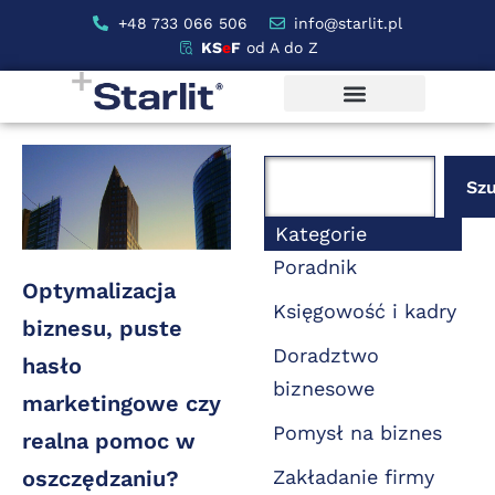
+48 733 066 506
info@starlit.pl
KS
e
F
od A do Z
Szu
Kategorie
Poradnik
Optymalizacja
Księgowość i kadry
biznesu, puste
Doradztwo
hasło
biznesowe
marketingowe czy
Pomysł na biznes
realna pomoc w
oszczędzaniu?
Zakładanie firmy