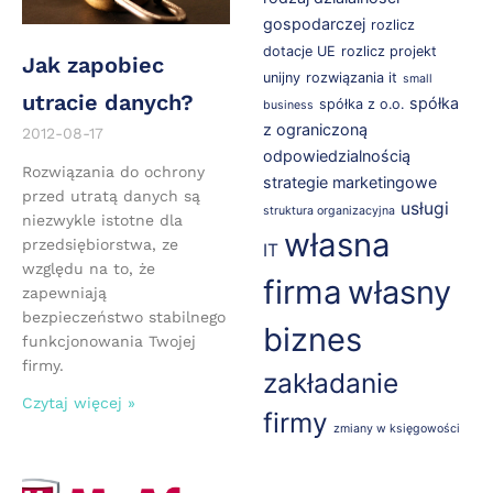
gospodarczej
rozlicz
dotacje UE
rozlicz projekt
Jak zapobiec
unijny
rozwiązania it
small
utracie danych?
spółka
spółka z o.o.
business
z ograniczoną
2012-08-17
odpowiedzialnością
Rozwiązania do ochrony
strategie marketingowe
przed utratą danych są
usługi
struktura organizacyjna
niezwykle istotne dla
własna
przedsiębiorstwa, ze
IT
względu na to, że
firma
własny
zapewniają
bezpieczeństwo stabilnego
biznes
funkcjonowania Twojej
firmy.
zakładanie
Czytaj więcej »
firmy
zmiany w księgowości