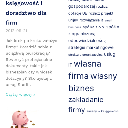
księgowość i
gospodarczej
rozlicz
doradztwo dla
dotacje UE
rozlicz projekt
unijny
rozwiązania it
small
firm
spółka
spółka z o.o.
business
2012-09-21
z ograniczoną
odpowiedzialnością
Jak krok po kroku założyć
firmę? Poradzić sobie z
strategie marketingowe
uciążliwą biurokracją?
usługi
struktura organizacyjna
Stworzyć profesjonalne
własna
IT
dokumenty, takie jak
biznesplan czy wniosek
firma
własny
dotacyjny? Skorzystaj z
usług Starlit.
biznes
Czytaj więcej »
zakładanie
firmy
zmiany w księgowości