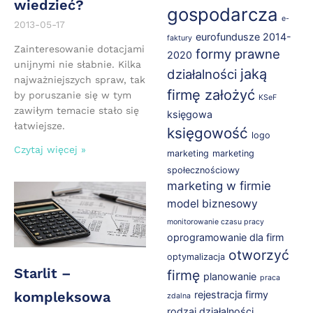
wiedzieć?
gospodarcza
e-
2013-05-17
eurofundusze 2014-
faktury
Zainteresowanie dotacjami
formy prawne
2020
unijnymi nie słabnie. Kilka
jaką
działalności
najważniejszych spraw, tak
firmę założyć
by poruszanie się w tym
KSeF
zawiłym temacie stało się
księgowa
łatwiejsze.
księgowość
logo
Czytaj więcej »
marketing
marketing
społecznościowy
marketing w firmie
model biznesowy
monitorowanie czasu pracy
oprogramowanie dla firm
otworzyć
optymalizacja
Starlit –
firmę
planowanie
praca
kompleksowa
rejestracja firmy
zdalna
rodzaj działalności