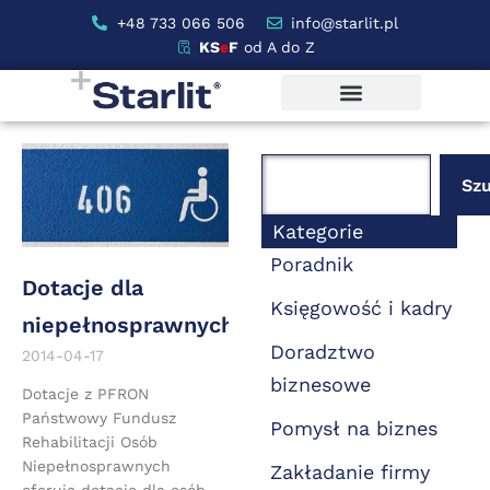
+48 733 066 506
info@starlit.pl
KS
e
F
od A do Z
Szu
Kategorie
Poradnik
Dotacje dla
Księgowość i kadry
niepełnosprawnych
Doradztwo
2014-04-17
biznesowe
Dotacje z PFRON
Państwowy Fundusz
Pomysł na biznes
Rehabilitacji Osób
Niepełnosprawnych
Zakładanie firmy
oferuje dotacje dla osób