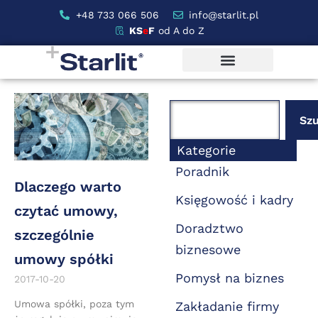
+48 733 066 506
info@starlit.pl
KS
e
F
od A do Z
Szu
Kategorie
Poradnik
Dlaczego warto
Księgowość i kadry
czytać umowy,
Doradztwo
szczególnie
biznesowe
umowy spółki
Pomysł na biznes
2017-10-20
Umowa spółki, poza tym
Zakładanie firmy