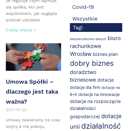
że reguluje czym zajmuje
Covid-19
się spółka, kto jest
wspólnikiem, jak wygląda
Wszystkie
podział udziałów
Tagi
Czytaj więcej »
biuro
bezpieczeństwo danych
rachunkowe
Wrocław
biznes plan
dobry biznes
doradztwo
biznesowe
dotacje
Umowa Spółki –
dotacje dla firm
dotacje na
dlaczego jest taka
dotacje na innowacje
B+R
ważna?
dotacje na rozpoczęcie
działalności
2017-10-20
dotacje
gospodarczej
Umowy zawieramy na czas
działalność
unii
wojny a nie pokoju,