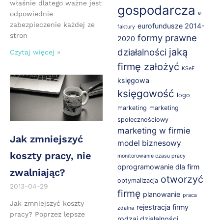
właśnie dlatego ważne jest
gospodarcza
odpowiednie
e-
zabezpieczenie każdej ze
eurofundusze 2014-
faktury
stron
formy prawne
2020
jaką
działalności
Czytaj więcej »
firmę założyć
KSeF
księgowa
księgowość
logo
marketing
marketing
społecznościowy
marketing w firmie
Jak zmniejszyć
model biznesowy
koszty pracy, nie
monitorowanie czasu pracy
oprogramowanie dla firm
zwalniając?
otworzyć
optymalizacja
2013-04-29
firmę
planowanie
praca
Jak zmniejszyć koszty
rejestracja firmy
zdalna
pracy? Poprzez lepsze
rodzaj działalności