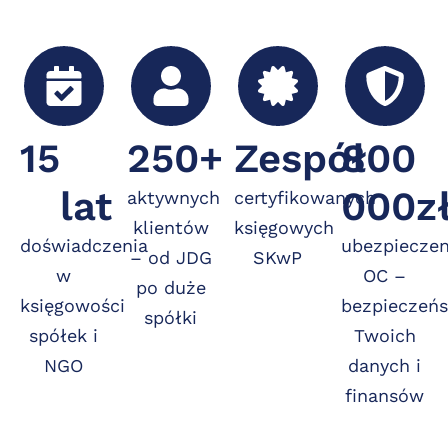
15
250
+
Zespół
800
lat
000
z
aktywnych
certyfikowanych
klientów
księgowych
doświadczenia
ubezpieczen
– od JDG
SKwP
w
OC –
po duże
księgowości
bezpieczeń
spółki
spółek i
Twoich
NGO
danych i
finansów