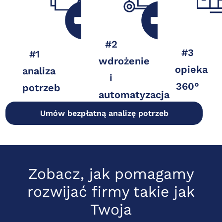
Twoje
i
obowiązki
cele,
kontrola
– od
systemy,
jakości.
przekazywania
#2
procesy
Działamy
#3
#1
dokumentów
wdrożenie
i
tak,
opieka
po
analiza
i
czekiwania
byś
listy
360°
potrzeb
wobec
mógł
automatyzacja
płac i
sięgowości,
spać
Umów bezpłatną analizę potrzeb
raporty.
kadr i
spokojnie.
portowania.
Zobacz, jak pomagamy
rozwijać firmy takie jak
Twoja