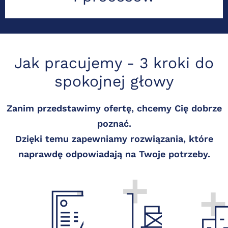
Jak pracujemy - 3 kroki do
spokojnej głowy
Zanim przedstawimy ofertę, chcemy Cię dobrze
poznać.
Spotykamy
Dzięki temu zapewniamy rozwiązania, które
się
Stałe
Konfigurujemy
naprawdę odpowiadają na Twoje potrzeby.
(online
wsparcie
system,
lub
ekspertów,
integrujemy
efonicznie),
regularne
dane
by
zamykanie
i
poznać
ksiąg
przejmujemy