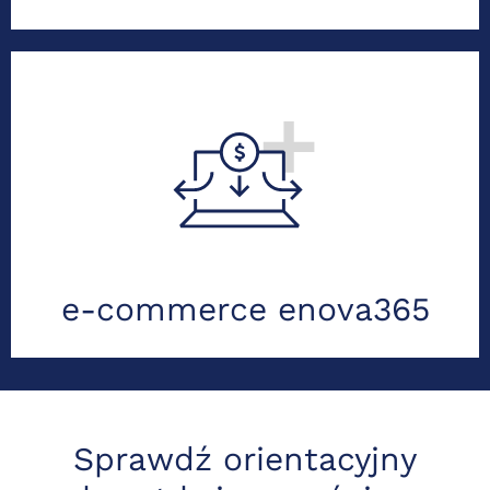
Automatyzacja faktur, banków i
magazynu. Integracje enova365.
Oszczędność dziesiątek godzin.
Zobacz szczegóły usługi
e-commerce enova365
Sprawdź orientacyjny