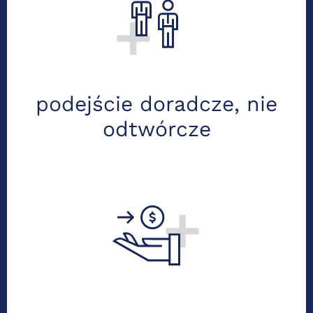
Zadaj pytanie raz – otrzymaj
przemyślaną odpowiedź. Nie tylko
księgujemy, ale też analizujemy,
doradzamy i wspieramy Cię w decyzjach
biznesowych.
podejście doradcze, nie
odtwórcze
Kontrole PIP i ZUS przechodzimy
celująco - z nami masz pewność, że
formalności są dopięte. Zawsze
jesteśmy obok – pomagamy przejść
przez procedury i dbamy o Twój spokój.