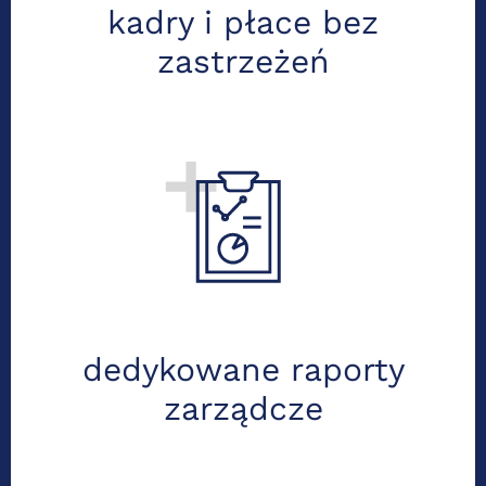
kadry i płace bez
zastrzeżeń
Regularnie przygotowujemy przejrzyste
raporty i analizy, które dostarczamy w
ustalonym formacie, aby wspierać
zarząd w podejmowaniu trafnych decyzji
biznesowych.
dedykowane raporty
zarządcze