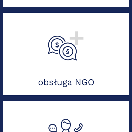
Doświadczenie w obsłudze OPP, dotacji i
1,5%. Księgowość zgodna z przepisami
dla NGO.
Zobacz szczegóły usługi
obsługa NGO
Podatki, prawo, finanse. Optymalizacje i