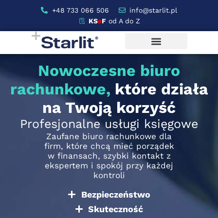
+48 733 066 506
info@starlit.pl
KS
e
F
od A do Z
Nowoczesne biuro
rachunkowe,
które działa
na Twoją korzyść
Profesjonalne usługi księgowe
Zaufane biuro rachunkowe dla
firm, które chcą mieć porządek
w finansach, szybki kontakt z
ekspertem i spokój przy każdej
kontroli
Bezpieczeństwo
Skuteczność