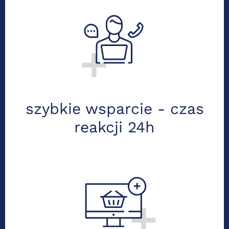
Odpowiadamy szybko i kompleksowo.
Nasz zespół księgowych i kadrowych
wspierają doradcy podatkowi i prawni –
masz pewność, że Twoją firmą opiekują
się praktycy z aktualną wiedzą.
szybkie wsparcie - czas
reakcji 24h
Rozwijaj się – my dopasujemy system do
Twoich potrzeb. Bez względu na to, czy