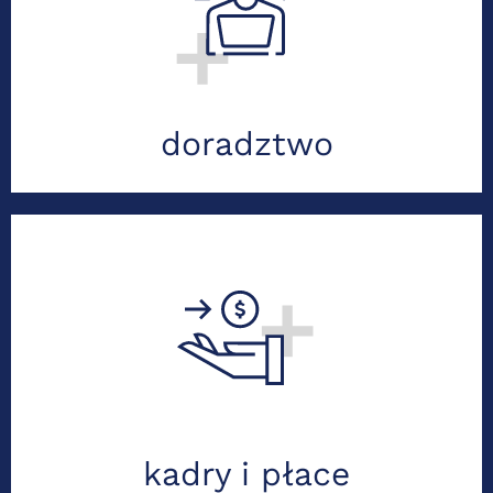
bezpieczeństwo. Mądre decyzje
dla Twojej firmy.
Zobacz szczegóły usługi
doradztwo
HR 360°. Umowy, listy płac, ZUS.
Obsługa kontroli, doradztwo. Terminowo
i bez stresu.
Zobacz szczegóły usługi
kadry i płace