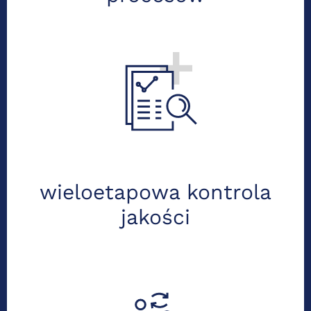
Robimy pełne zamknięcie ksiąg co
miesiąc, generując odpowiednie raporty.
Regularnie weryfikujemy je, by zapewnić
gotowość na każdą kontrolę czy
potrzeby finansowania.
wieloetapowa kontrola
jakości