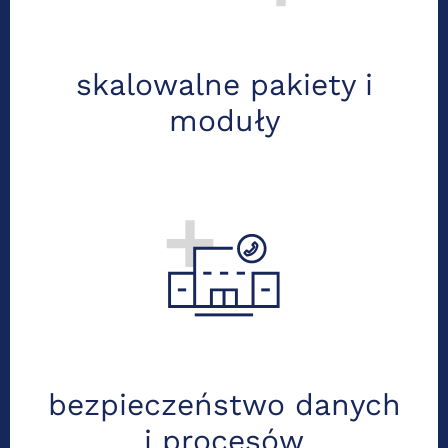
zatrudniasz 1 osobę a planujesz 100,
rozbudowujemy usługi razem z Twoją
firmą.
skalowalne pakiety i
moduły
OC 800 tys. zł + zgodność z przepisami.
Zadbaliśmy o każdy detal – nie tylko w
zakresie RODO, ale także ochrony
danych w sieci
bezpieczeństwo danych
i procesów