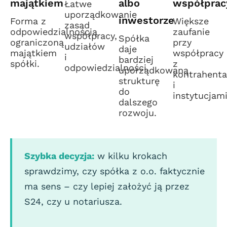
majątkiem
albo
współprac
Łatwe
uporządkowanie
inwestorze
Forma z
Większe
zasad
odpowiedzialnością
zaufanie
współpracy,
Spółka
ograniczoną
przy
udziałów
daje
majątkiem
współpracy
i
bardziej
spółki.
z
odpowiedzialności.
uporządkowaną
kontrahent
strukturę
i
do
instytucjami
dalszego
rozwoju.
Szybka decyzja:
w kilku krokach
sprawdzimy, czy spółka z o.o. faktycznie
ma sens – czy lepiej założyć ją przez
S24, czy u notariusza.