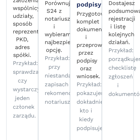
założenia:
Porównujemy
Dostajesz
podpisy
wspólnicy,
S24 z
podsumowa
Przygotowujemy
udziały,
notariuszem
rejestracji
komplet
sposób
i
i listę
dokumentów
reprezentacji,
wybieramy
kolejnych
i
PKD,
najbezpieczniejszą
działań.
przeprowadzamy
adres
opcję.
Przykład:
przez
spółki.
Przykład:
porządkuj
podpisy
Przykład:
przy
checklistę
oraz
sprawdzamy,
niestandardowych
wniosek.
zgłoszeń
czy
zapisach
Przykład:
i
wystarczy
rekomendujemy
pokazujemy
dokumentó
jeden
notariusza.
dokładnie
członek
kto i
zarządu.
kiedy
podpisuje.