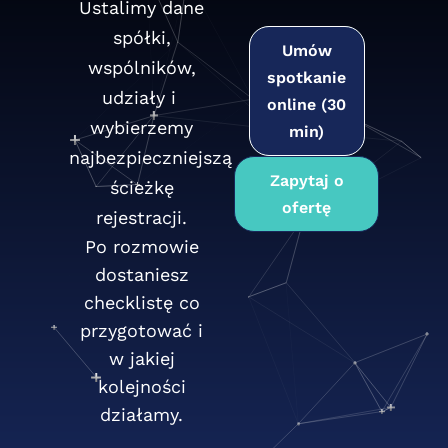
Ustalimy dane
spółki,
Umów
wspólników,
spotkanie
udziały i
online (30
wybierzemy
min)
najbezpieczniejszą
Zapytaj o
ścieżkę
ofertę
rejestracji.
Po rozmowie
dostaniesz
checklistę co
przygotować i
w jakiej
kolejności
działamy.