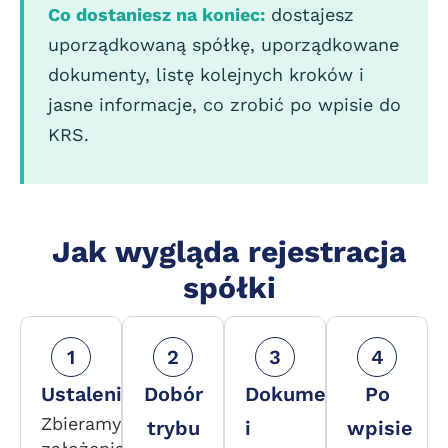
Co dostaniesz na koniec:
dostajesz
uporządkowaną spółkę, uporządkowane
dokumenty, listę kolejnych kroków i
jasne informacje, co zrobić po wpisie do
KRS.
Jak wygląda rejestracja
spółki
1
2
3
4
Ustalenia
Dobór
Dokumenty
Po
Zbieramy
trybu
i
wpisie