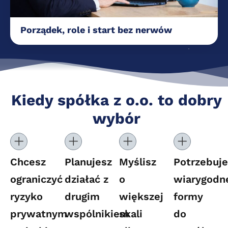
Porządek, role i start bez nerwów
Kiedy spółka z o.o. to dobry
wybór
Chcesz
Planujesz
Myślisz
Potrzebuje
ograniczyć
działać z
o
wiarygodn
ryzyko
drugim
większej
formy
prywatnym
wspólnikiem
skali
do