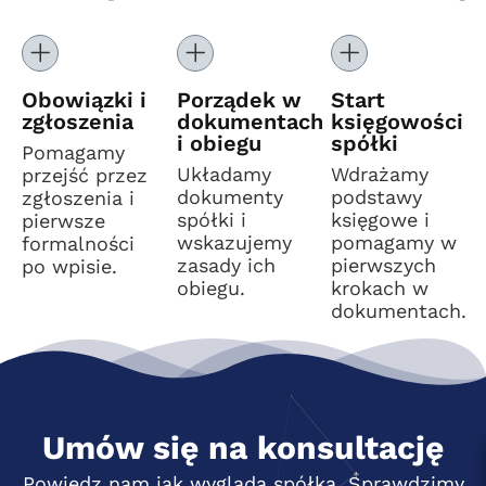
Obowiązki i
Porządek w
Start
zgłoszenia
dokumentach
księgowości
i obiegu
spółki
Pomagamy
Układamy
Wdrażamy
przejść przez
dokumenty
podstawy
zgłoszenia i
spółki i
księgowe i
pierwsze
wskazujemy
pomagamy w
formalności
zasady ich
pierwszych
po wpisie.
obiegu.
krokach w
dokumentach.
Umów się na konsultację
Powiedz nam jak wygląda spółka. Sprawdzimy