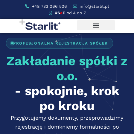
+48 733 066 506
info@starlit.pl
KS
e
F
od A do Z
PROFESJONALNA REJESTRACJA SPÓŁEK
Zakładanie spółki z
o.o.
- spokojnie, krok
po kroku
Przygotujemy dokumenty, przeprowadzimy
rejestrację i domkniemy formalności po