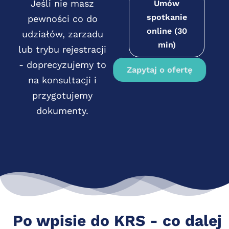
Jeśli nie masz
Umów
spotkanie
pewności co do
online (30
udziałów, zarzadu
min)
lub trybu rejestracji
- doprecyzujemy to
Zapytaj o ofertę
na konsultacji i
przygotujemy
dokumenty.
Po wpisie do KRS - co dalej