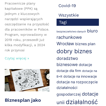
Pracownicze plany
Covid-19
kapitałowe (PPK) są
jednym z kluczowych
Wszystkie
narzędzi wspierających
Tagi
oszczędzanie na przyszłość
dla pracowników w Polsce.
biuro
bezpieczeństwo danych
Program, wprowadzony w
rachunkowe
2019 roku, przeszedł już
Wrocław
biznes plan
kilka modyfikacji, a 2024
dobry biznes
rok przynosi
doradztwo
Czytaj więcej »
biznesowe
dotacje
dotacje dla firm
dotacje na
dotacje na innowacje
B+R
dotacje na rozpoczęcie
działalności
dotacje
gospodarczej
Biznesplan jako
działalność
unii