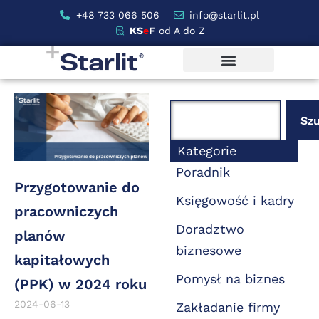
+48 733 066 506
info@starlit.pl
KS
e
F
od A do Z
Szu
Kategorie
Poradnik
Przygotowanie do
Księgowość i kadry
pracowniczych
Doradztwo
planów
biznesowe
kapitałowych
Pomysł na biznes
(PPK) w 2024 roku
2024-06-13
Zakładanie firmy