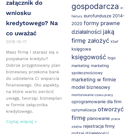
załącznik do
gospodarcza
e-
wniosku
eurofundusze 2014-
faktury
kredytowego? Na
formy prawne
2020
jaką
działalności
co uważać
firmę założyć
2018-10-17
KSeF
księgowa
Masz firmę i starasz się o
księgowość
logo
pozyskanie kredytu?
Dobrze przygotowany plan
marketing
marketing
biznesowy przekona bank
społecznościowy
do udzielenia Ci wsparcia
marketing w firmie
finansowego. Oto aspekty,
model biznesowy
na które warto zwrócić
monitorowanie czasu pracy
uwagę, tworząc biznesplan
oprogramowanie dla firm
w formie załącznika
otworzyć
optymalizacja
kredytowego.
firmę
planowanie
praca
Czytaj więcej »
rejestracja firmy
zdalna
rodzaj działalności