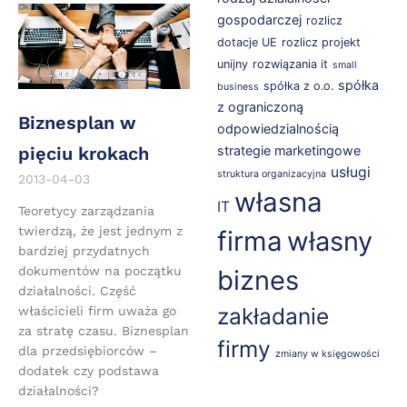
gospodarczej
rozlicz
dotacje UE
rozlicz projekt
unijny
rozwiązania it
small
spółka
spółka z o.o.
business
z ograniczoną
Biznesplan w
odpowiedzialnością
pięciu krokach
strategie marketingowe
usługi
struktura organizacyjna
2013-04-03
własna
IT
Teoretycy zarządzania
twierdzą, że jest jednym z
firma
własny
bardziej przydatnych
dokumentów na początku
biznes
działalności. Część
zakładanie
właścicieli firm uważa go
za stratę czasu. Biznesplan
firmy
dla przedsiębiorców –
zmiany w księgowości
dodatek czy podstawa
działalności?