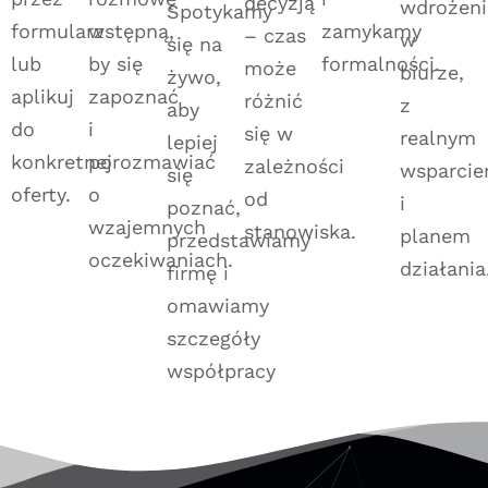
decyzją
wdrożeni
Spotykamy
formularz
wstępną,
zamykamy
– czas
w
się na
lub
by się
formalności.
może
biurze,
żywo,
aplikuj
zapoznać
różnić
z
aby
do
i
się w
realnym
lepiej
konkretnej
porozmawiać
zależności
wsparci
się
oferty.
o
od
i
poznać,
wzajemnych
stanowiska.
planem
przedstawiamy
oczekiwaniach.
działania
firmę i
omawiamy
szczegóły
współpracy