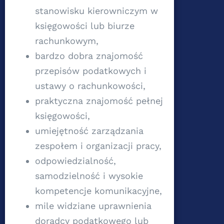
stanowisku kierowniczym w
księgowości lub biurze
rachunkowym,
bardzo dobra znajomość
przepisów podatkowych i
ustawy o rachunkowości,
praktyczna znajomość pełnej
księgowości,
umiejętność zarządzania
zespołem i organizacji pracy,
odpowiedzialność,
samodzielność i wysokie
kompetencje komunikacyjne,
mile widziane uprawnienia
doradcy podatkowego lub