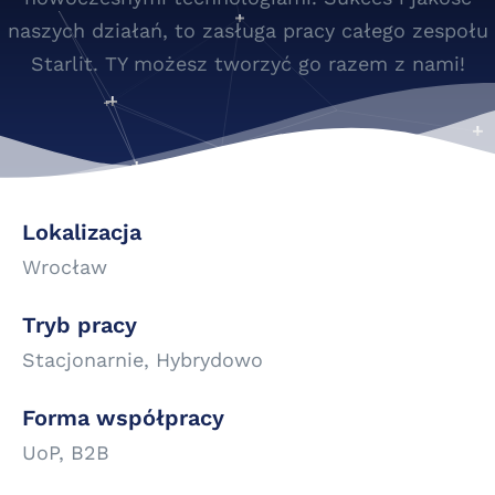
naszych działań, to zasługa pracy całego zespołu
Starlit. TY możesz tworzyć go razem z nami!
Lokalizacja
Wrocław
Tryb pracy
Stacjonarnie, Hybrydowo
Forma współpracy
UoP, B2B