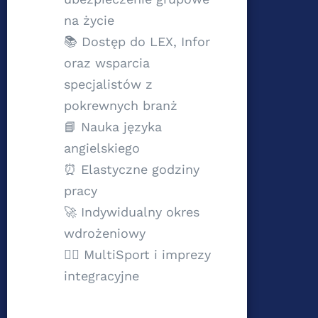
na życie
📚 Dostęp do LEX, Infor
oraz wsparcia
specjalistów z
pokrewnych branż
📘 Nauka języka
angielskiego
⏰ Elastyczne godziny
pracy
🚀 Indywidualny okres
wdrożeniowy
🏃‍♀️ MultiSport i imprezy
integracyjne