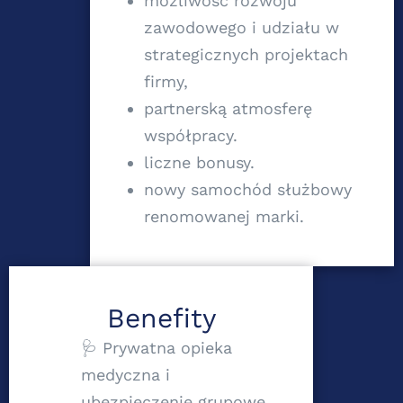
możliwość rozwoju
zawodowego i udziału w
strategicznych projektach
firmy,
partnerską atmosferę
współpracy.
liczne bonusy.
nowy samochód służbowy
renomowanej marki.
Benefity
🩺 Prywatna opieka
medyczna i
ubezpieczenie grupowe