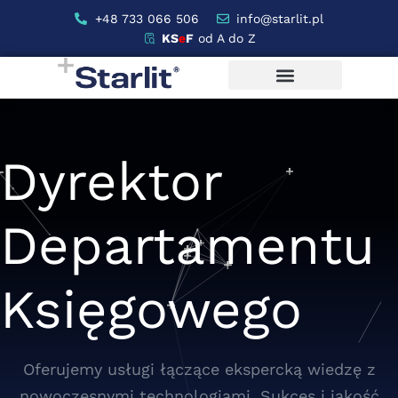
+48 733 066 506
info@starlit.pl
KS
e
F
od A do Z
Dyrektor
Departamentu
Księgowego
Oferujemy usługi łączące ekspercką wiedzę z
nowoczesnymi technologiami. Sukces i jakość